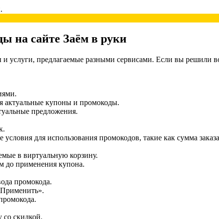
.
ы на сайте Заём в руки
и услуги, предлагаемые разными сервисами. Если вы решили вос
иями.
я актуальные купоны и промокоды.
туальные предложения.
к.
условия для использования промокодов, такие как сумма заказа
емые в виртуальную корзину.
ям до применения купона.
вода промокода.
«Применить».
 промокода.
у со скидкой.