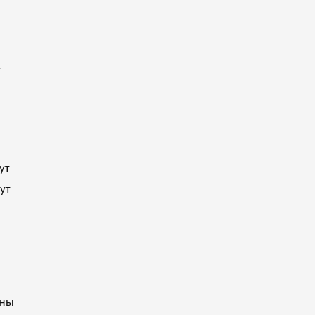
т
ут
ут
аны