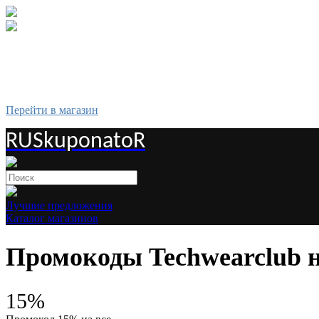
Перейти в магазин
RUSkuponatoR
Лучшие предложения
Каталог магазинов
Промокоды Techwearclub н
15%