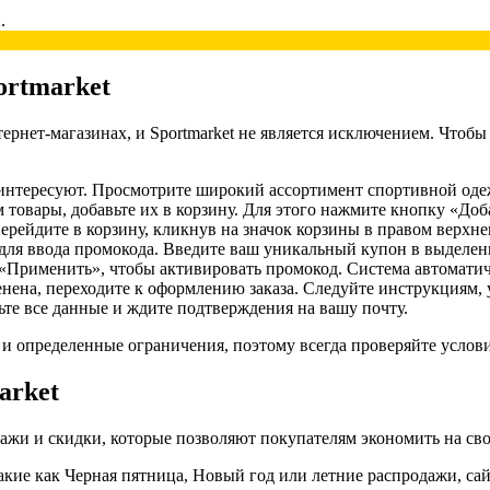
.
ortmarket
рнет-магазинах, и Sportmarket не является исключением. Чтобы
 интересуют. Просмотрите широкий ассортимент спортивной оде
товары, добавьте их в корзину. Для этого нажмите кнопку «Доба
рейдите в корзину, кликнув на значок корзины в правом верхнем
для ввода промокода. Введите ваш уникальный купон в выделен
 «Применить», чтобы активировать промокод. Система автомати
нена, переходите к оформлению заказа. Следуйте инструкциям, 
те все данные и ждите подтверждения на вашу почту.
 и определенные ограничения, поэтому всегда проверяйте услови
arket
дажи и скидки, которые позволяют покупателям экономить на св
кие как Черная пятница, Новый год или летние распродажи, са