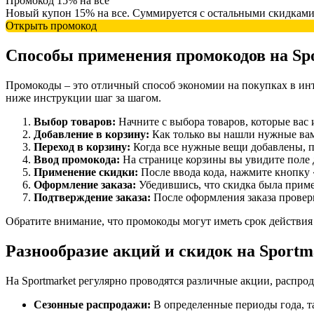
Промокод 15% на все
Новый купон 15% на все. Суммируется с остальными скидками
Открыть промокод
Способы применения промокодов на Sp
Промокоды – это отличный способ экономии на покупках в инте
ниже инструкции шаг за шагом.
Выбор товаров:
Начните с выбора товаров, которые вас
Добавление в корзину:
Как только вы нашли нужные вам 
Переход в корзину:
Когда все нужные вещи добавлены, пе
Ввод промокода:
На странице корзины вы увидите поле 
Применение скидки:
После ввода кода, нажмите кнопку
Оформление заказа:
Убедившись, что скидка была приме
Подтверждение заказа:
После оформления заказа проверь
Обратите внимание, что промокоды могут иметь срок действия
Разнообразие акций и скидок на Sportm
На Sportmarket регулярно проводятся различные акции, распро
Сезонные распродажи:
В определенные периоды года, та