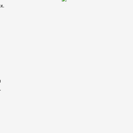
х.
и
.