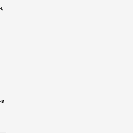
и,
ия