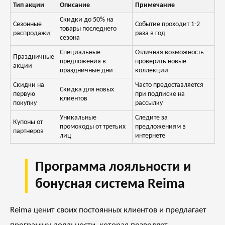
Тип акции
Описание
Примечание
Скидки до 50% на
Сезонные
Событие проходит 1-2
товары последнего
распродажи
раза в год
сезона
Специальные
Отличная возможность
Праздничные
предложения в
проверить новые
акции
праздничные дни
коллекции
Скидки на
Часто предоставляется
Скидка для новых
первую
при подписке на
клиентов
покупку
рассылку
Уникальные
Следите за
Купоны от
промокоды от третьих
предложениям в
партнеров
лиц
интернете
Программа лояльности и
бонусная система Reima
Reima ценит своих постоянных клиентов и предлагает