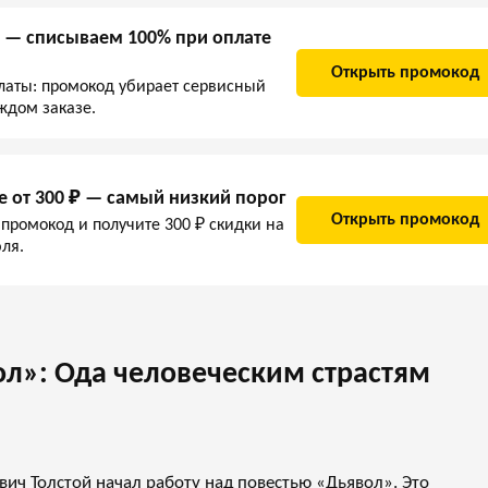
 — списываем 100% при оплате
Открыть промокод
латы: промокод убирает сервисный
ждом заказе.
е от 300 ₽ — самый низкий порог
Открыть промокод
 промокод и получите 300 ₽ скидки на
ля.
ол»: Ода человеческим страстям
вич Толстой начал работу над повестью «Дьявол». Это