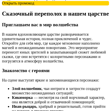
Открыть промокод
Сказочный переполох в нашем царстве
Приглашаем вас в мир волшебства
В нашем вдохновляющем царстве разворачивается
удивительная история, полная приключений и чудес.
Откройте для себя мир, где каждое мгновение наполнено
магией и неожиданными поворотами. Это мероприятие
перенесет юных зрителей в захватывающий сюжет любимой
сказки, где они встретятся с колоритными персонажами и
погрузятся в атмосферу волшебства.
Знакомство с героями
На сцене выступят яркие и запоминающиеся персонажи:
Злой волшебник
, чьи интриги и хитрости создадут
множество неожиданных ситуаций;
Кикиморка
— несмотря на свой ворчливый характер,
она является доброй и отзывчивой помощницей;
Иван-рыцарь
, храбрый и решительный, готов прийти
на помощь в трудную минуту;