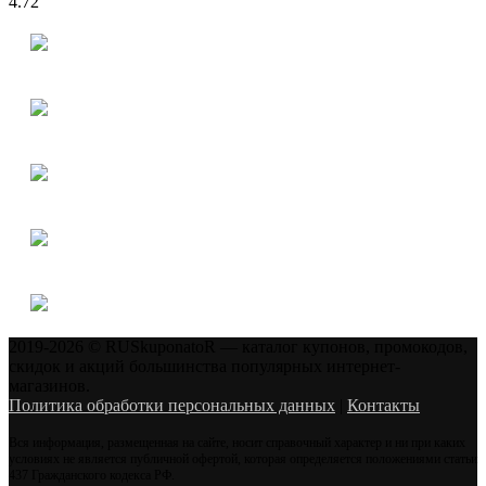
4.72
2019-2026 © RUSkuponatoR — каталог купонов, промокодов,
скидок и акций большинства популярных интернет-
магазинов.
Политика обработки персональных данных
|
Контакты
Вся информация, размещенная на сайте, носит справочный характер и ни при каких
условиях не является публичной офертой, которая определяется положениями статьи
437 Гражданского кодекса РФ.