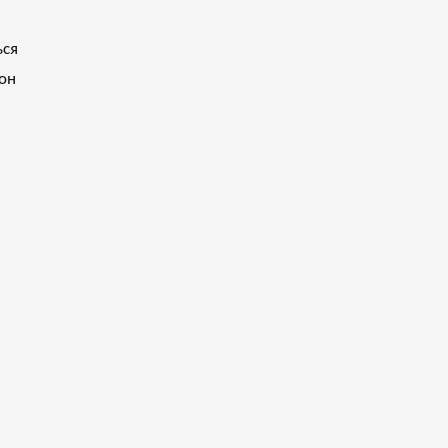
ься
 он