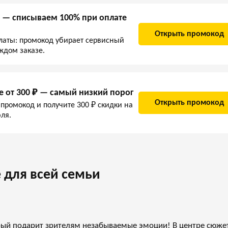
 — списываем 100% при оплате
Открыть промокод
латы: промокод убирает сервисный
ждом заказе.
е от 300 ₽ — самый низкий порог
Открыть промокод
 промокод и получите 300 ₽ скидки на
ля.
 для всей семьи
рый подарит зрителям незабываемые эмоции! В центре сюже