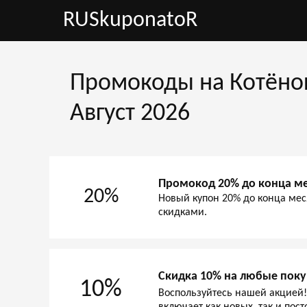
RUSkuponatoR
Промокоды на Котёнок 
Август 2026
Промокод 20% до конца м
20%
Новый купон 20% до конца мес
скидками.
Скидка 10% на любые покуп
10%
Воспользуйтесь нашей акцией! 
включает как новых, так и пос