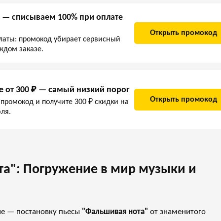
 — списываем 100% при оплате
Открыть промокод
латы: промокод убирает сервисный
ждом заказе.
е от 300 ₽ — самый низкий порог
Открыть промокод
 промокод и получите 300 ₽ скидки на
ля.
та": Погружение в мир музыки и
ие — постановку пьесы
"Фальшивая нота"
от знаменитого