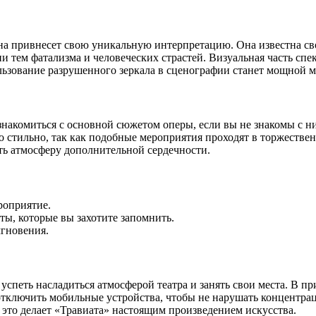
на привнесет свою уникальную интерпретацию. Она известна с
нии тем фатализма и человеческих страстей. Визуальная часть с
льзование разрушенного зеркала в сценографии станет мощной 
ознакомиться с основной сюжетом оперы, если вы не знакомы с 
но стильно, так как подобные мероприятия проходят в торжествен
ть атмосферу дополнительной сердечности.
ероприятие.
ты, которые вы захотите запомнить.
мгновения.
 успеть насладиться атмосферой театра и занять свои места. В 
ключить мобильные устройства, чтобы не нарушать концентраци
это делает «Травиата» настоящим произведением искусства.