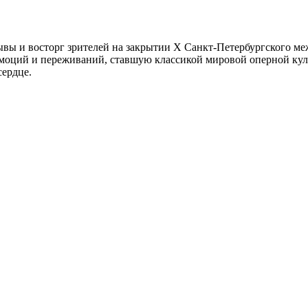
ывы и восторг зрителей на закрытии X Санкт-Петербургского м
эмоций и переживаний, ставшую классикой мировой оперной кул
сердце.